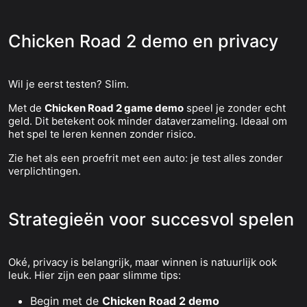
Chicken Road 2 demo en privacy
Wil je eerst testen? Slim.
Met de
Chicken Road 2 game demo
speel je zonder echt
geld. Dit betekent ook minder dataverzameling. Ideaal om
het spel te leren kennen zonder risico.
Zie het als een proefrit met een auto: je test alles zonder
verplichtingen.
Strategieën voor succesvol spelen
Oké, privacy is belangrijk, maar winnen is natuurlijk ook
leuk. Hier zijn een paar slimme tips:
Begin met de
Chicken Road 2 demo