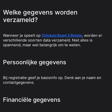
Welke gegevens worden
verzameld?
Wanneer je speelt op
Chicken Road 2 Belgie
, worden er
verschillende soorten data verzameld. Niet alles is
spannend, maar wel belangrijk om te weten.
Persoonlijke gegevens
Bij registratie geef je basisinfo op. Denk aan je naam en
contactgegevens.
Financiële gegevens