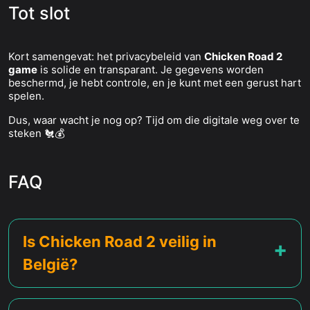
Tot slot
Kort samengevat: het privacybeleid van
Chicken Road 2
game
is solide en transparant. Je gegevens worden
beschermd, je hebt controle, en je kunt met een gerust hart
spelen.
Dus, waar wacht je nog op? Tijd om die digitale weg over te
steken 🐔💰
FAQ
Is Chicken Road 2 veilig in
België?