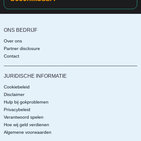
ONS BEDRIJF
Over ons
Partner disclosure
Contact
JURIDISCHE INFORMATIE
Cookiebeleid
Disclaimer
Hulp bij gokproblemen
Privacybeleid
Verantwoord spelen
Hoe wij geld verdienen
Algemene voorwaarden