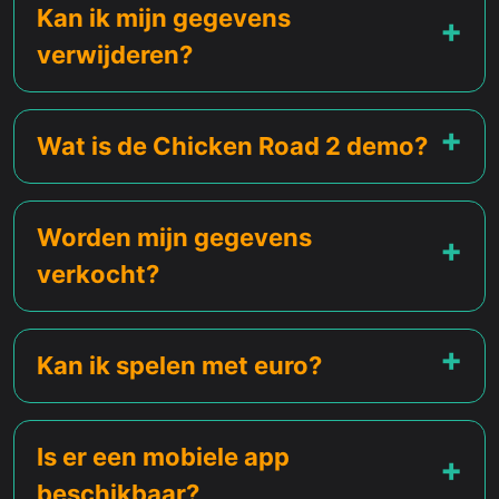
Kan ik mijn gegevens
verwijderen?
Wat is de Chicken Road 2 demo?
Worden mijn gegevens
verkocht?
Kan ik spelen met euro?
Is er een mobiele app
beschikbaar?