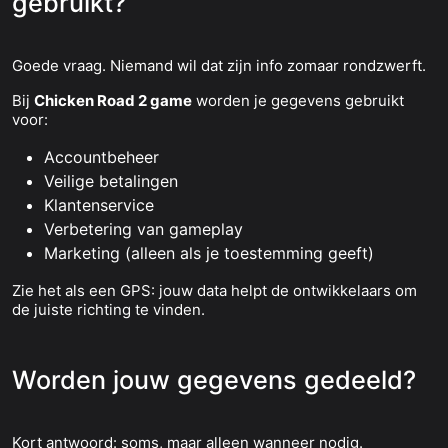
gebruikt?
Goede vraag. Niemand wil dat zijn info zomaar rondzwerft.
Bij
Chicken Road 2 game
worden je gegevens gebruikt
voor:
Accountbeheer
Veilige betalingen
Klantenservice
Verbetering van gameplay
Marketing (alleen als je toestemming geeft)
Zie het als een GPS: jouw data helpt de ontwikkelaars om
de juiste richting te vinden.
Worden jouw gegevens gedeeld?
Kort antwoord: soms, maar alleen wanneer nodig.