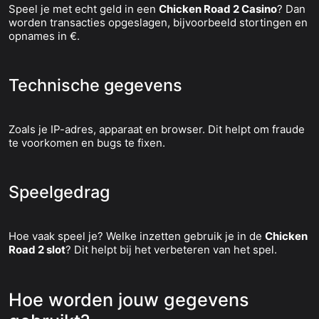
Speel je met echt geld in een
Chicken Road 2 Casino
? Dan
worden transacties opgeslagen, bijvoorbeeld stortingen en
opnames in €.
Technische gegevens
Zoals je IP-adres, apparaat en browser. Dit helpt om fraude
te voorkomen en bugs te fixen.
Speelgedrag
Hoe vaak speel je? Welke inzetten gebruik je in de
Chicken
Road 2 slot
? Dit helpt bij het verbeteren van het spel.
Hoe worden jouw gegevens