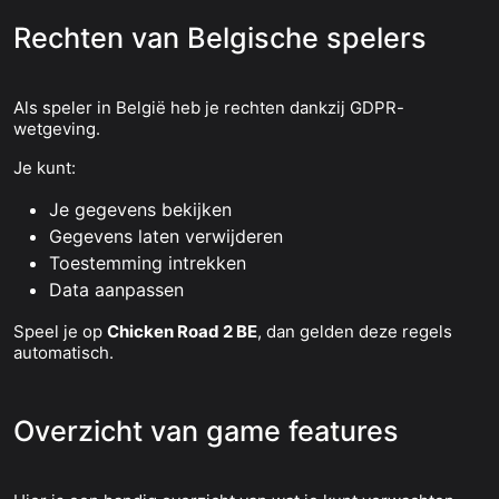
Rechten van Belgische spelers
Als speler in België heb je rechten dankzij GDPR-
wetgeving.
Je kunt:
Je gegevens bekijken
Gegevens laten verwijderen
Toestemming intrekken
Data aanpassen
Speel je op
Chicken Road 2 BE
, dan gelden deze regels
automatisch.
Overzicht van game features