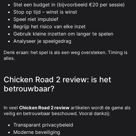
Stel een budget in (bijvoorbeeld €20 per sessie)
Stop op tijd – winst is winst
Speel niet impulsief
Begrijp het risico van elke inzet
Gebruik kleine inzetten om langer te spelen
Analyseer je speelgedrag
Denk eraan: het spel is als een weg oversteken. Timing is
alles.
Chicken Road 2 review: is het
betrouwbaar?
In veel
Chicken Road 2 review
artikelen wordt de game als
veilig en betrouwbaar beschouwd. Vooral dankzij:
Transparant privacybeleid
Moderne beveiliging